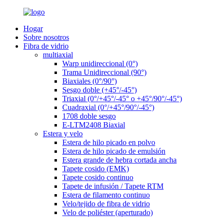
Hogar
Sobre nosotros
Fibra de vidrio
multiaxial
Warp unidireccional (0°)
Trama Unidireccional (90°)
Biaxiales (0°/90°)
Sesgo doble (+45°/-45°)
Triaxial (0°/+45°/-45° o +45°/90°/-45°)
Cuadraxial (0°/+45°/90°/-45°)
1708 doble sesgo
E-LTM2408 Biaxial
Estera y velo
Estera de hilo picado en polvo
Estera de hilo picado de emulsión
Estera grande de hebra cortada ancha
Tapete cosido (EMK)
Tapete cosido continuo
Tapete de infusión / Tapete RTM
Estera de filamento continuo
Velo/tejido de fibra de vidrio
Velo de poliéster (aperturado)