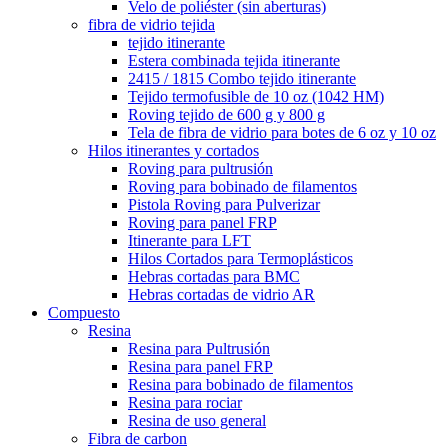
Velo de poliéster (sin aberturas)
fibra de vidrio tejida
tejido itinerante
Estera combinada tejida itinerante
2415 / 1815 Combo tejido itinerante
Tejido termofusible de 10 oz (1042 HM)
Roving tejido de 600 g y 800 g
Tela de fibra de vidrio para botes de 6 oz y 10 oz
Hilos itinerantes y cortados
Roving para pultrusión
Roving para bobinado de filamentos
Pistola Roving para Pulverizar
Roving para panel FRP
Itinerante para LFT
Hilos Cortados para Termoplásticos
Hebras cortadas para BMC
Hebras cortadas de vidrio AR
Compuesto
Resina
Resina para Pultrusión
Resina para panel FRP
Resina para bobinado de filamentos
Resina para rociar
Resina de uso general
Fibra de carbon